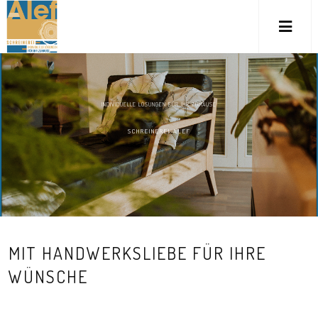
M
INDIVIDUELLE LÖSUNGEN FÜR IHR ZUHAUSE
SCHREINEREI ALEF
MIT HANDWERKSLIEBE FÜR IHRE
WÜNSCHE